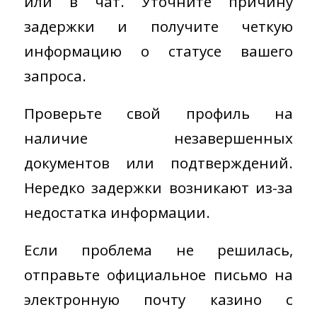
или в чат. Уточните причину
задержки и получите четкую
информацию о статусе вашего
запроса.
Проверьте свой профиль на
наличие незавершенных
документов или подтверждений.
Нередко задержки возникают из-за
недостатка информации.
Если проблема не решилась,
отправьте официальное письмо на
электронную почту казино с