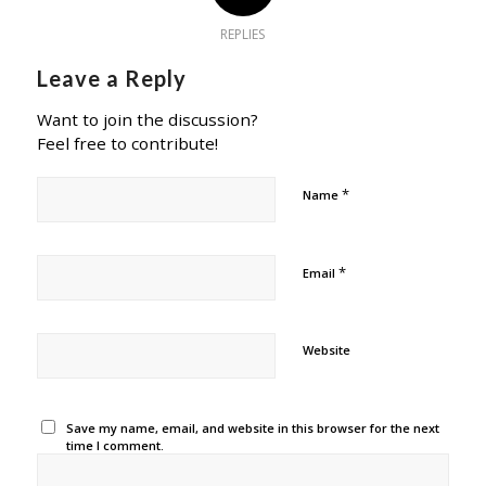
REPLIES
Leave a Reply
Want to join the discussion?
Feel free to contribute!
*
Name
*
Email
Website
Save my name, email, and website in this browser for the next
time I comment.