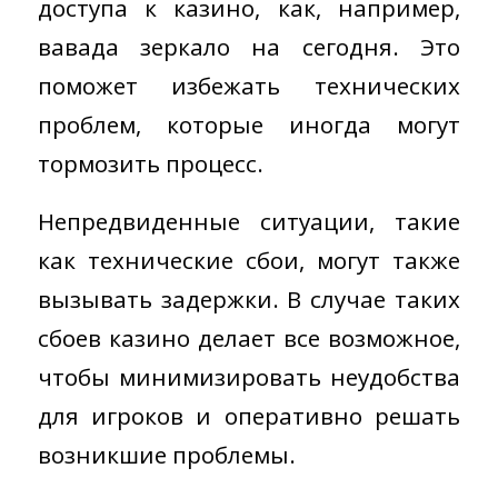
доступа к казино, как, например,
вавада зеркало на сегодня
. Это
поможет избежать технических
проблем, которые иногда могут
тормозить процесс.
Непредвиденные ситуации, такие
как технические сбои, могут также
вызывать задержки. В случае таких
сбоев казино делает все возможное,
чтобы минимизировать неудобства
для игроков и оперативно решать
возникшие проблемы.