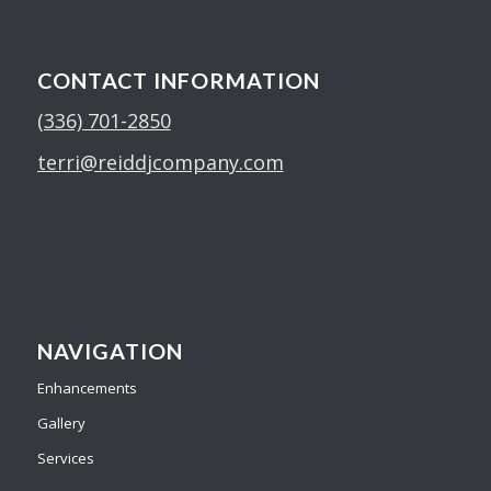
CONTACT INFORMATION
(336) 701-2850
terri@reiddjcompany.com
NAVIGATION
Enhancements
Gallery
Services