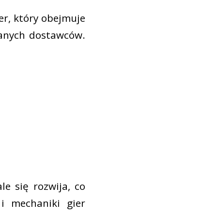
r, który obejmuje
wanych dostawców.
le się rozwija, co
i mechaniki gier