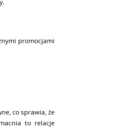
y.
cznymi promocjami
ne, co sprawia, że
macnia to relacje