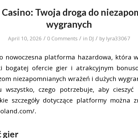
 Casino: Twoja droga do niezap
wygranych
/
/
/
April 10, 2026
0 Comments
in
DJ
by
lyra33067
to nowoczesna platforma hazardowa, która wy
ki bogatej ofercie gier i atrakcyjnym bonuso
zom niezapomnianych wrażeń i dużych wygra
u wszystko, czego potrzebuje, aby cieszyć
kie szczegóły dotyczące platformy można z
poland.com/
.
 gier