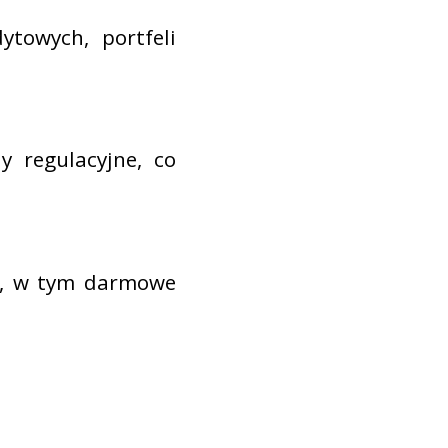
towych, portfeli
y regulacyjne, co
ny, w tym darmowe