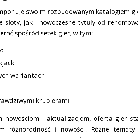
imponuje swoim rozbudowanym katalogiem gie
e sloty, jak i nowoczesne tytuły od renomo
rać spośród setek gier, w tym:
eo
kjack
ych wariantach
prawdziwymi krupierami
 nowościom i aktualizacjom, oferta gier sta
m różnorodność i nowości. Różne tematy 