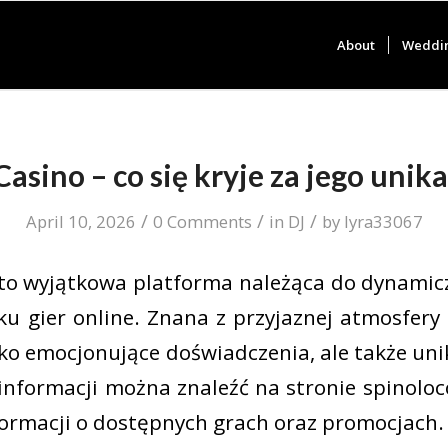
About
Weddi
Casino – co się kryje za jego unik
/
/
/
April 10, 2026
0 Comments
in
DJ
by
lyra33067
 to wyjątkowa platforma należąca do dynamicz
u gier online. Znana z przyjaznej atmosfery 
ylko emocjonujące doświadczenia, ale także uni
 informacji można znaleźć na stronie
spinoloc
ormacji o dostępnych grach oraz promocjach.