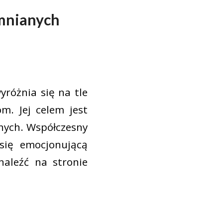
omnianych
różnia się na tle
m. Jej celem jest
nych. Współczesny
 się emocjonującą
naleźć na stronie