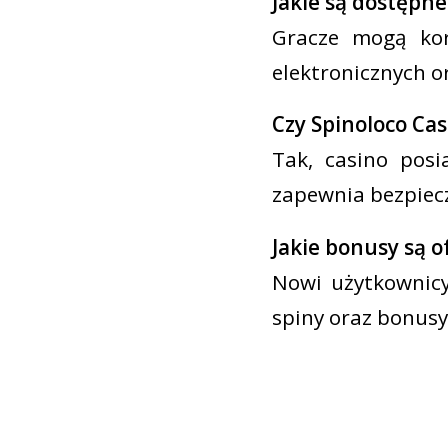
Jakie są dostępne
Gracze mogą kor
elektronicznych 
Czy Spinoloco Ca
Tak, casino posi
zapewnia bezpiecz
Jakie bonusy są
Nowi użytkownicy
spiny oraz bonusy