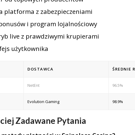
 platforma z zabezpieczeniami
bonusów i program lojalnościowy
ryb live z prawdziwymi krupierami
rfejs użytkownika
DOSTAWCA
ŚREDNIE 
NetEnt
96.5%
Evolution Gaming
98.9%
ściej Zadawane Pytania