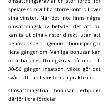
omsättningskrav är en stor fördel för
spelare som vill ha större kontroll över
sina vinster. När det inte finns några
omsättningskrav betyder det att du
kan ta ut dina vinster direkt, utan att
behöva spela igenom bonuspengar
flera gånger om. Vanliga bonusar kan
ofta ha omsättningskrav på upp till
30-50 gånger insatsen, vilket gör det
svårt att ta ut vinsterna i praktiken.
Omsättningsfria bonusar erbjuder
därför flera fördelar: