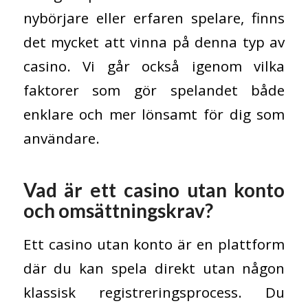
nybörjare eller erfaren spelare, finns
det mycket att vinna på denna typ av
casino. Vi går också igenom vilka
faktorer som gör spelandet både
enklare och mer lönsamt för dig som
användare.
Vad är ett casino utan konto
och omsättningskrav?
Ett casino utan konto är en plattform
där du kan spela direkt utan någon
klassisk registreringsprocess. Du