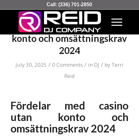
Call:
(336) 701-2850
Fördelar med casino utan
konto och omsättningskrav
2024
/
/
/
July 30, 2025
0 Comments
in
DJ
by
Terri
Reid
Fördelar med casino
utan konto och
omsättningskrav 2024