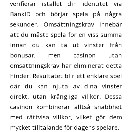
verifierar istället din identitet via
BankID och börjar spela på några
sekunder. Omsättningskrav innebär
att du måste spela för en viss summa
innan du kan ta ut vinster från
bonusar, men casinon utan
omsättningskrav har eliminerat detta
hinder. Resultatet blir ett enklare spel
där du kan njuta av dina vinster
direkt, utan krångliga villkor. Dessa
casinon kombinerar alltså snabbhet
med rättvisa villkor, vilket gör dem
mycket tilltalande för dagens spelare.