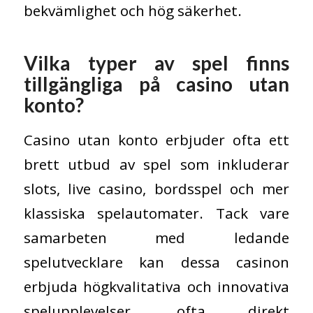
bekvämlighet och hög säkerhet.
Vilka typer av spel finns
tillgängliga på casino utan
konto?
Casino utan konto erbjuder ofta ett
brett utbud av spel som inkluderar
slots, live casino, bordsspel och mer
klassiska spelautomater. Tack vare
samarbeten med ledande
spelutvecklare kan dessa casinon
erbjuda högkvalitativa och innovativa
spelupplevelser, ofta direkt