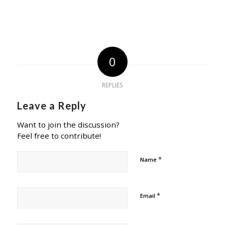
0
REPLIES
Leave a Reply
Want to join the discussion?
Feel free to contribute!
*
Name
*
Email