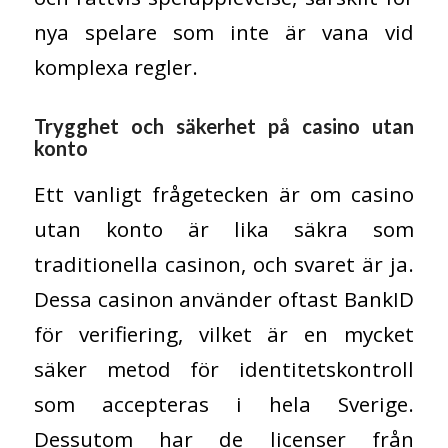
nya spelare som inte är vana vid
komplexa regler.
Trygghet och säkerhet på casino utan
konto
Ett vanligt frågetecken är om casino
utan konto är lika säkra som
traditionella casinon, och svaret är ja.
Dessa casinon använder oftast BankID
för verifiering, vilket är en mycket
säker metod för identitetskontroll
som accepteras i hela Sverige.
Dessutom har de licenser från