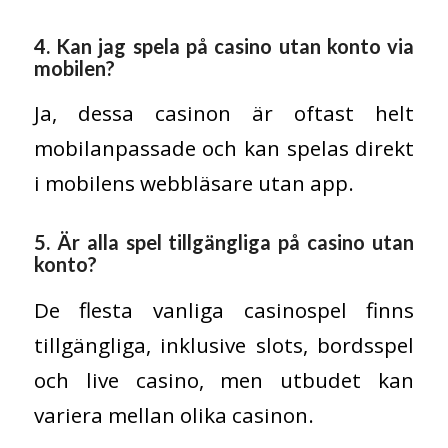
4. Kan jag spela på casino utan konto via
mobilen?
Ja, dessa casinon är oftast helt
mobilanpassade och kan spelas direkt
i mobilens webbläsare utan app.
5. Är alla spel tillgängliga på casino utan
konto?
De flesta vanliga casinospel finns
tillgängliga, inklusive slots, bordsspel
och live casino, men utbudet kan
variera mellan olika casinon.