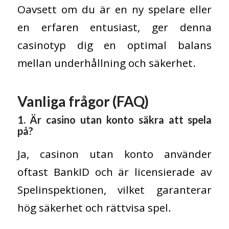
Oavsett om du är en ny spelare eller
en erfaren entusiast, ger denna
casinotyp dig en optimal balans
mellan underhållning och säkerhet.
Vanliga frågor (FAQ)
1. Är casino utan konto säkra att spela
på?
Ja, casinon utan konto använder
oftast BankID och är licensierade av
Spelinspektionen, vilket garanterar
hög säkerhet och rättvisa spel.