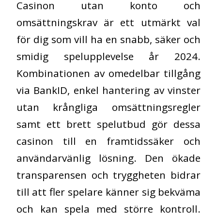
Casinon utan konto och
omsättningskrav är ett utmärkt val
för dig som vill ha en snabb, säker och
smidig spelupplevelse år 2024.
Kombinationen av omedelbar tillgång
via BankID, enkel hantering av vinster
utan krångliga omsättningsregler
samt ett brett spelutbud gör dessa
casinon till en framtidssäker och
användarvänlig lösning. Den ökade
transparensen och tryggheten bidrar
till att fler spelare känner sig bekväma
och kan spela med större kontroll.