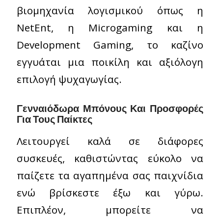
βιομηχανία λογισμικού όπως η
NetEnt, η Microgaming και η
Development Gaming, το καζίνο
εγγυάται μια ποικίλη και αξιόλογη
επιλογή ψυχαγωγίας.
Γενναιόδωρα Μπόνους Και Προσφορές
Για Τους Παίκτες
Λειτουργεί καλά σε διάφορες
συσκευές, καθιστώντας εύκολο να
παίζετε τα αγαπημένα σας παιχνίδια
ενώ βρίσκεστε έξω και γύρω.
Επιπλέον, μπορείτε να