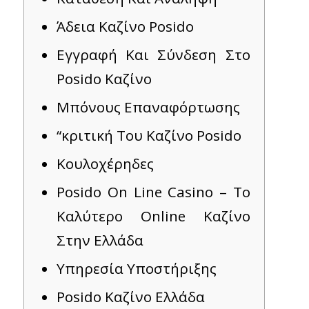
Άδεια Καζίνο Posido
Εγγραφή Και Σύνδεση Στο
Posido Καζίνο
Μπόνους Επαναφόρτωσης
“κριτική Του Καζίνο Posido
Κουλοχέρηδες
Posido On Line Casino – Το
Καλύτερο Online Καζίνο
Στην Ελλάδα
Υπηρεσία Υποστήριξης
Posido Καζίνο Ελλάδα