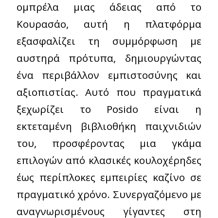
ομπρέλα μιας άδειας από το
Κουρασάο, αυτή η πλατφόρμα
εξασφαλίζει τη συμμόρφωση με
αυστηρά πρότυπα, δημιουργώντας
ένα περιβάλλον εμπιστοσύνης και
αξιοπιστίας. Αυτό που πραγματικά
ξεχωρίζει το Posido είναι η
εκτεταμένη βιβλιοθήκη παιχνιδιών
του, προσφέροντας μια γκάμα
επιλογών από κλασικές κουλοχέρηδες
έως περίπλοκες εμπειρίες καζίνο σε
πραγματικό χρόνο. Συνεργαζόμενο με
αναγνωρισμένους γίγαντες στη