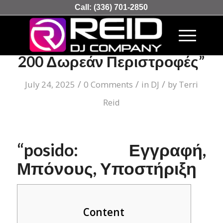
Call:
(336) 701-2850
Είσοδος, Μπόνους 100% +
200 Δωρεάν Περιστροφές”
/
/
/
July 24, 2025
0 Comments
in
DJ
by
Terri
Reid
“posido: Εγγραφή,
Μπόνους, Υποστήριξη
Content