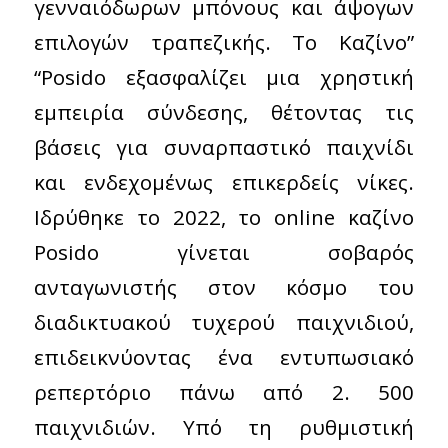
γενναιόδωρων μπόνους και άψογων
επιλογών τραπεζικής. Το Καζίνο”
“Posido εξασφαλίζει μια χρηστική
εμπειρία σύνδεσης, θέτοντας τις
βάσεις για συναρπαστικό παιχνίδι
και ενδεχομένως επικερδείς νίκες.
Ιδρύθηκε το 2022, το online καζίνο
Posido γίνεται σοβαρός
ανταγωνιστής στον κόσμο του
διαδικτυακού τυχερού παιχνιδιού,
επιδεικνύοντας ένα εντυπωσιακό
ρεπερτόριο πάνω από 2. 500
παιχνιδιών. Υπό τη ρυθμιστική