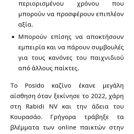
περιορισμένου χρόνου που
μπορούν να προσφέρουν επιπλέον
αξία.
Μπορούν επίσης να αποκτήσουν
εμπειρία και να πάρουν συμβουλές
για τους κανόνες του παιχνιδιού
από άλλους παίκτες.
Το Posido καζίνο έκανε μεγάλη
αίσθηση όταν ξεκίνησε το 2022, χάρη
στη Rabidi NV και την άδεια του
Κουρασάο. Γρήγορα τράβηξε τα
βλέμματα των online παικτών στην