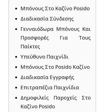
Μπόνους Στο Καζίνο Posido
Διαδικασία Σύνδεσης
Γενναιόδωρα Μπόνους Και
Προσφορές Για Τους
Παίκτες
Υπεύθυνο Παιχνίδι
Μπόνους Στο Posido Καζίνο
Διαδικασία Εγγραφής
Επιτραπέζια Παιχνίδια
Δημοφιλείς Παροχείς Στο
Καζίνο Posido