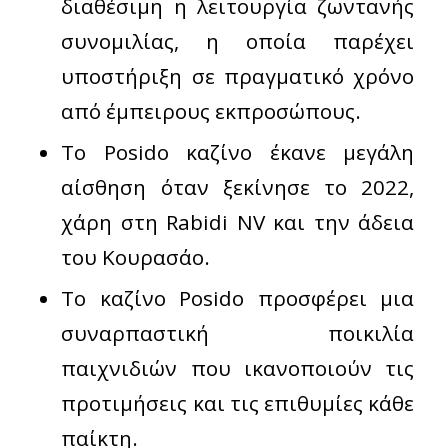
διαθέσιμη η λειτουργία ζωντανής
συνομιλίας, η οποία παρέχει
υποστήριξη σε πραγματικό χρόνο
από έμπειρους εκπροσώπους.
Το Posido καζίνο έκανε μεγάλη
αίσθηση όταν ξεκίνησε το 2022,
χάρη στη Rabidi NV και την άδεια
του Κουρασάο.
Το καζίνο Posido προσφέρει μια
συναρπαστική ποικιλία
παιχνιδιών που ικανοποιούν τις
προτιμήσεις και τις επιθυμίες κάθε
παίκτη.