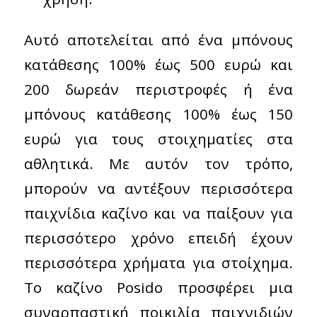
Αυτό αποτελείται από ένα μπόνους
κατάθεσης 100% έως 500 ευρώ και
200 δωρεάν περιστροφές ή ένα
μπόνους κατάθεσης 100% έως 150
ευρώ για τους στοιχηματίες στα
αθλητικά. Με αυτόν τον τρόπο,
μπορούν να αντέξουν περισσότερα
παιχνίδια καζίνο και να παίξουν για
περισσότερο χρόνο επειδή έχουν
περισσότερα χρήματα για στοίχημα.
Το καζίνο Posido προσφέρει μια
συναρπαστική ποικιλία παιχνιδιών