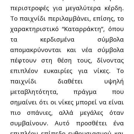
περιστροφές για μεγαλύτερα κέρδη.
Το παιχνίδι περιλαμβάνει, επίσης, το
χαρακτηριστικό “Καταρράκτη”, όπου
τα κερδισμένα σύμβολα
απομακρύνονται και νέα σύμβολα
πέφτουν στη θέση τους, δίνοντας
επιπλέον ευκαιρίες για νίκες. Το
παιχνίδι διαθέτει υψηλή
μεταβλητότητα, πράγμα που
σημαίνει ότι οι νίκες μπορεί να είναι
πιο σπάνιες, αλλά μεγάλες όταν
συμβαίνουν. Αυτό προσθέτει ένα
επιπλέον επίπεδο ενθουσιασμού και