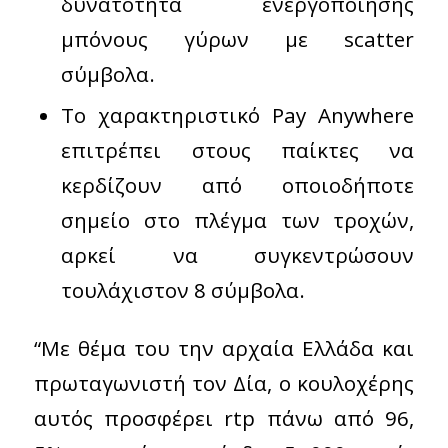
δυνατότητα ενεργοποίησης
μπόνους γύρων με scatter
σύμβολα.
Το χαρακτηριστικό Pay Anywhere
επιτρέπει στους παίκτες να
κερδίζουν από οποιοδήποτε
σημείο στο πλέγμα των τροχών,
αρκεί να συγκεντρώσουν
τουλάχιστον 8 σύμβολα.
“Με θέμα του την αρχαία Ελλάδα και
πρωταγωνιστή τον Δία, ο κουλοχέρης
αυτός προσφέρει rtp πάνω από 96,