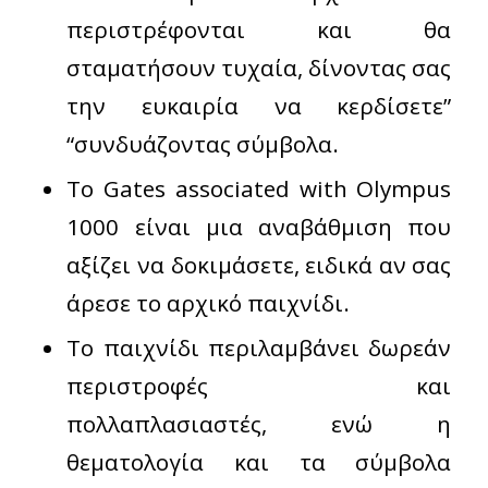
περιστρέφονται και θα
σταματήσουν τυχαία, δίνοντας σας
την ευκαιρία να κερδίσετε”
“συνδυάζοντας σύμβολα.
Το Gates associated with Olympus
1000 είναι μια αναβάθμιση που
αξίζει να δοκιμάσετε, ειδικά αν σας
άρεσε το αρχικό παιχνίδι.
Το παιχνίδι περιλαμβάνει δωρεάν
περιστροφές και
πολλαπλασιαστές, ενώ η
θεματολογία και τα σύμβολα