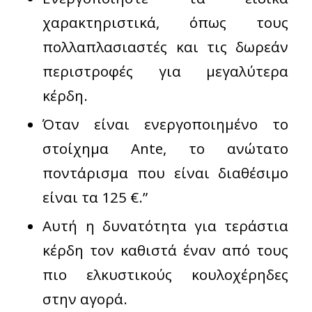
χαρακτηριστικά, όπως τους
πολλαπλασιαστές και τις δωρεάν
περιστροφές για μεγαλύτερα
κέρδη.
Όταν είναι ενεργοποιημένο το
στοίχημα Ante, το ανώτατο
ποντάρισμα που είναι διαθέσιμο
είναι τα 125 €.”
Αυτή η δυνατότητα για τεράστια
κέρδη τον καθιστά έναν από τους
πιο ελκυστικούς κουλοχέρηδες
στην αγορά.