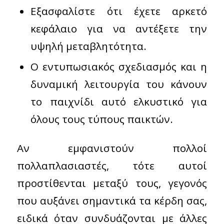
Εξασφαλίστε ότι έχετε αρκετό
κεφάλαιο για να αντέξετε την
υψηλή μεταβλητότητα.
Ο εντυπωσιακός σχεδιασμός και η
δυναμική λειτουργία του κάνουν
το παιχνίδι αυτό ελκυστικό για
όλους τους τύπους παικτών.
Αν εμφανιστούν πολλοί
πολλαπλασιαστές, τότε αυτοί
προστίθενται μεταξύ τους, γεγονός
που αυξάνει σημαντικά τα κέρδη σας,
ειδικά όταν συνδυάζονται με άλλες