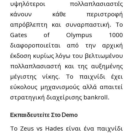
υψηλότεροι πολλαπλασιαστές
κάνουν κάθε περιστροφή
απρόβλεπτη και συναρπαστική. Το
Gates of Olympus 1000
διαφοροποιείται από την αρχική
έκδοση κυρίως λόγω του βελτιωμένου
πολλαπλασιαστή και της αυξημένης
μέγιστης νίκης. Το παιχνίδι έχει
εύκολους μηχανισμούς αλλά απαιτεί
στρατηγική διαχείρισης bankroll.
Εκπαιδευτείτε Στο Demo
Το Zeus vs Hades είναι ένα παιχνίδι